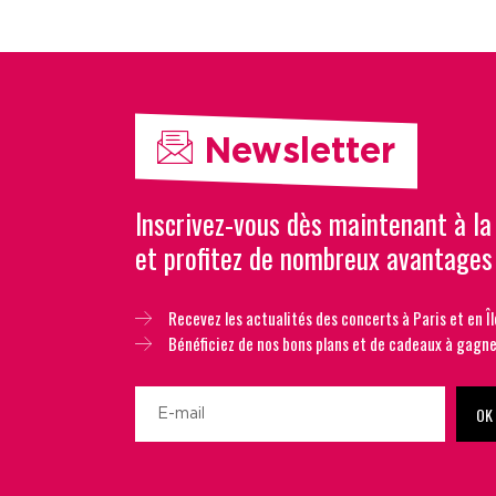
Newsletter
Inscrivez-vous dès maintenant à la
et profitez de nombreux avantages
Recevez les actualités des concerts à Paris et en Îl
Bénéficiez de nos bons plans et de cadeaux à gagne
OK