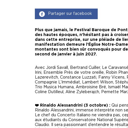
Partager sur facebook
Plus que jamais, le Festival Baroque de Pont
des hautes époques, n’hésitant pas à croiser 
dans cette entreprise, sur une pléiade de l
manifestation demeure l’Église Notre-Dame 
montantes sont bien sûr convoqués pour deu
second de janvier à juin 2027.
Avec Jordi Savall, Bertrand Cuiller, Le Caravans
Irini, Ensemble Près de votre oreille, Robin Phar
Lazerevitch, Constance Luzzati, Fanny Vicens, P
Compagnie L’Immédiat, Lambert Wilson, Stépha
Trio Musica Humana, Ambroisine Bré, Ismaël Mar
Coline Dutilleul, Aline Zyleberajch, Pernette Marz
❤️
Rinaldo Alessandrini (3 octobre) :
Qui pens
Rinaldo Alessandrini, immense interprète non s
Le chef du Concerto Italiano ne viendra pas, cep
aux étudiants du Conservatoire National Supéri
Claudio. Il sera passionnant d’entendre le résu