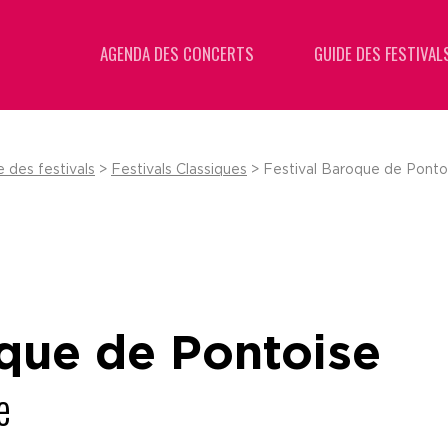
AGENDA DES CONCERTS
GUIDE DES FESTIVAL
 des festivals
>
Festivals Classiques
> Festival Baroque de Pontoi
oque de Pontoise
e