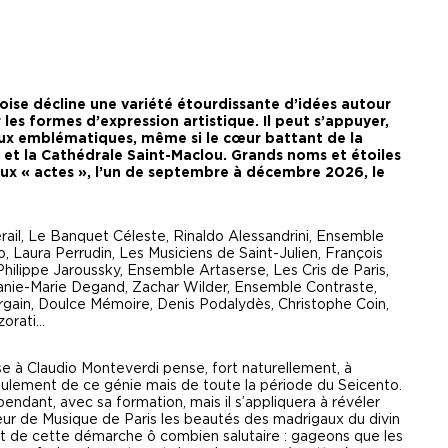
oise décline une variété étourdissante d’idées autour
les formes d’expression artistique. Il peut s’appuyer,
ieux emblématiques, même si le cœur battant de la
et la Cathédrale Saint-Maclou. Grands noms et étoiles
x « actes », l’un de septembre à décembre 2026, le
érail, Le Banquet Céleste, Rinaldo Alessandrini, Ensemble
o, Laura Perrudin, Les Musiciens de Saint-Julien, François
hilippe Jaroussky, Ensemble Artaserse, Les Cris de Paris,
nie-Marie Degand, Zachar Wilder, Ensemble Contraste,
gain, Doulce Mémoire, Denis Podalydès, Christophe Coin,
orati...
e à Claudio Monteverdi pense, fort naturellement, à
eulement de ce génie mais de toute la période du Seicento.
endant, avec sa formation, mais il s’appliquera à révéler
eur de Musique de Paris les beautés des madrigaux du divin
ltat de cette démarche ô combien salutaire : gageons que les