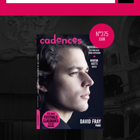
N°375
JUIN