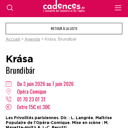
RETOUR À LA LISTE
Accueil
>
Agenda
> Krása, Brundibár
Krása
Brundibár
Du 3 juin 2026 au 7 juin 2026
Opéra Comique
01 70 23 01 31
Entre 15€ et 30€
Les Frivolités parisiennes. Dir. : L. Langrée. Maîtrise
Populaire de l’Opéra-Comique. Mise en scène : M.
Mayette-Holtz & J.-C. Berutti.