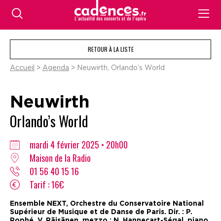
RETOUR À LA LISTE
Accueil
>
Agenda
> Neuwirth, Orlando’s World
Neuwirth
Orlando’s World
mardi 4 février 2025 • 20h00
Maison de la Radio
01 56 40 15 16
Tarif : 16€
Ensemble NEXT, Orchestre du Conservatoire National
Supérieur de Musique et de Danse de Paris. Dir. : P.
Rophé. V. Räisänen, mezzo ; N. Hannecart-Ségal, piano.