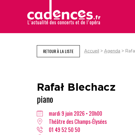
RETOUR À LA LISTE
Accueil
>
Agenda
> Rafa
Rafał Blechacz
piano
mardi 9 juin 2026 • 20h00
Théâtre des Champs-Élysées
01 49 52 50 50