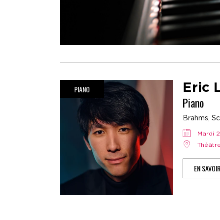
Eric 
PIANO
Piano
Brahms, Sc
mardi
Théât
EN SAVOI