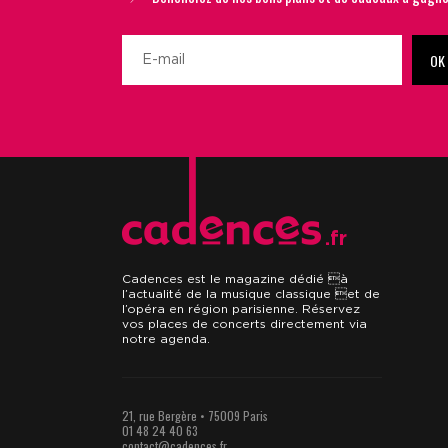
OK
.fr
Cadences est le magazine dédié à
l’actualité de la musique classique et de
l’opéra en région parisienne. Réservez
vos places de concerts directement via
notre agenda.
21, rue Bergère • 75009 Paris
01 48 24 40 63
contact@cadences.fr