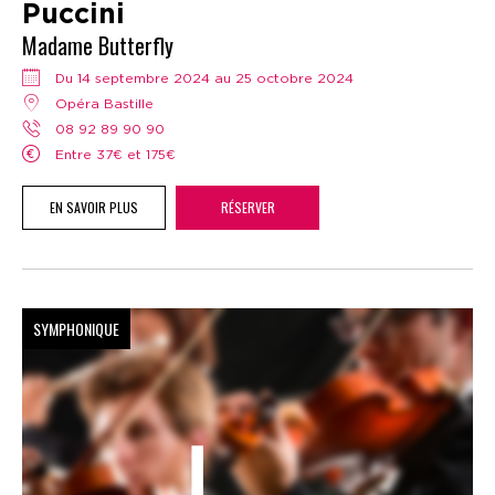
Puccini
Madame Butterfly
Du 14 septembre 2024 au 25 octobre 2024
Opéra Bastille
08 92 89 90 90
Entre 37€ et 175€
EN SAVOIR PLUS
RÉSERVER
SYMPHONIQUE