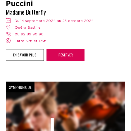
Puccini
Madame Butterfly
Du 14 septembre 2024 au 25 octobre 2024
Opéra Bastille
08 92 89 90 90
Entre 37€ et 175€
EN SAVOIR PLUS
RÉSERVER
SYMPHONIQUE