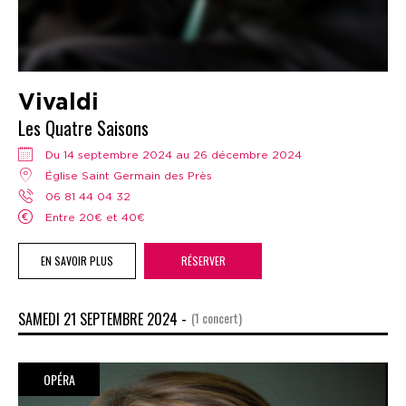
Vivaldi
Les Quatre Saisons
Du 14 septembre 2024 au 26 décembre 2024
Église Saint Germain des Près
06 81 44 04 32
Entre 20€ et 40€
EN SAVOIR PLUS
RÉSERVER
SAMEDI 21 SEPTEMBRE 2024 -
(1 concert)
OPÉRA