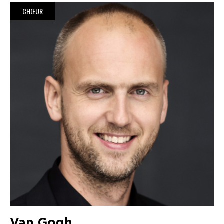
CHŒUR
Van Gogh