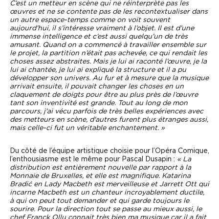
C’est un metteur en scène qui ne réinterprète pas les
œuvres et ne se contente pas de les recontextualiser dans
un autre espace-temps comme on voit souvent
aujourd’hui, il s’intéresse vraiment à l’objet. Il est d’une
immense intelligence et c’est aussi quelqu’un de très
amusant. Quand on a commencé à travailler ensemble sur
le projet, la partition n’était pas achevée, ce qui rendait les
choses assez abstraites. Mais je lui ai raconté l’œuvre, je la
lui ai chantée, je lui ai expliqué la structure et il a pu
développer son univers. Au fur et à mesure que la musique
arrivait ensuite, il pouvait changer les choses en un
claquement de doigts pour être au plus près de l’œuvre
tant son inventivité est grande.
Tout au long de mon
parcours, j'ai vécu parfois de très belles expériences avec
des metteurs en scène, d'autres furent plus étranges aussi,
mais celle-ci fut un véritable enchantement. »
Du côté de l’équipe artistique choisie pour l’Opéra Comique,
l’enthousiasme est le même pour Pascal Dusapin :
« La
distribution est entièrement nouvelle par rapport à la
Monnaie de Bruxelles, et elle est magnifique. Katarina
Bradić en Lady Macbeth est merveilleuse et Jarrett Ott qui
incarne Macbeth est un chanteur incroyablement ductile,
à qui on peut tout demander et qui garde toujours le
sourire. Pour la direction tout se passe au mieux aussi, le
chef Franck Ollu connait très bien ma musique car il a fait