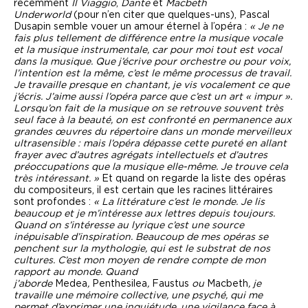
récemment
Il Viaggio
,
Dante
et
Macbeth
Underworld
(pour n’en citer que quelques-uns), Pascal
Dusapin semble vouer un amour éternel à l’opéra :
« Je ne
fais plus tellement de différence entre la musique vocale
et la musique instrumentale, car pour moi tout est vocal
dans la musique. Que j’écrive pour orchestre ou pour voix,
l’intention est la même, c’est le même processus de travail.
Je travaille presque en chantant, je vis vocalement ce que
j’écris. J’aime aussi l’opéra parce que c’est un art « impur ».
Lorsqu’on fait de la musique on se retrouve souvent très
seul face à la beauté, on est confronté en permanence aux
grandes œuvres du répertoire dans un monde merveilleux
ultrasensible : mais l’opéra dépasse cette pureté en allant
frayer avec d’autres agrégats intellectuels et d’autres
préoccupations que la musique elle-même. Je trouve cela
très intéressant. »
Et quand on regarde la liste des opéras
du compositeurs, il est certain que les racines littéraires
sont profondes :
« La littérature c’est le monde. Je lis
beaucoup et je m’intéresse aux lettres depuis toujours.
Quand on s’intéresse au lyrique c’est une source
inépuisable d’inspiration. Beaucoup de mes opéras se
penchent sur la mythologie, qui est le substrat de nos
cultures. C’est mon moyen de rendre compte de mon
rapport au monde. Quand
j’aborde
Medea
,
Penthesilea
,
Faustus
ou
Macbeth
, je
travaille une mémoire collective, une psyché, qui me
permet d’exprimer une inquiétude, une vigilance face à