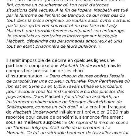
fini, comme un cauchemar où l’on revit d’atroces
situations déjà vécues.
À
la fin de l’opéra, Macbeth est tué
par le fantôme de l’enfant de Banquo, ce qui n’est pas du
tout dans la pièce originale. Je voulais aussi éviter certains
partis pris qu’on voit souvent et ne pas faire de Lady
Macbeth une horrible femme manipulant son entourage.
Je souhaitais au contraire m’interroger sur le couple
Macbeth, dépeindre ces personnages amoureux et unis
tout en étant prisonniers de leurs pulsions. »
Il serait impossible de décrire en quelques lignes une
partition si complexe que
Macbeth Underworld
, mais le
compositeur précise l’un de ses choix
d’instrumentation :
« Dans chacun de mes opéras j’essaie
de caractériser une couleur culturelle. Pour Penthesilea où
l’on est en Syrie ou en Lybie, j’avais utilisé le Cymbalum
pour évoquer tous les instruments à cordes pincées des
pays arabes. Dans
Macbeth
j’ai utilisé un archiluth, un
instrument emblématique de l’époque élisabéthaine de
Shakespeare, comme un clin d’œil. »
La création française
de
Macbeth Underworld
, initialement prévue en 2020 mais
reportée pour cause de pandémie, s’annonce finalement
sous les meilleurs auspices :
« On reprend la mise en scène
de Thomas Jolly qui était celle de la création à La
Monnaie. Ce fut un véritable bonheur de travailler avec lui.