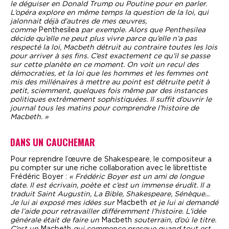
le déguiser en Donald Trump ou Poutine pour en parler.
L’opéra explore en même temps la question de la loi, qui
jalonnait déjà d’autres de mes œuvres,
comme
Penthesilea
par exemple. Alors que Penthesilea
décide qu’elle ne peut plus vivre parce qu’elle n’a pas
respecté la loi, Macbeth détruit au contraire toutes les lois
pour arriver à ses fins. C’est exactement ce qu’il se passe
sur cette planète en ce moment. On voit un recul des
démocraties, et la loi que les hommes et les femmes ont
mis des millénaires à mettre au point est détruite petit à
petit, sciemment, quelques fois même par des instances
politiques extrêmement sophistiquées. Il suffit d’ouvrir le
journal tous les matins pour
comprendre l’histoire de
Macbeth. »
DANS UN CAUCHEMAR
Pour reprendre l’œuvre de Shakespeare, le compositeur a
pu compter sur une riche collaboration avec le librettiste
Frédéric Boyer :
« Frédéric Boyer est un ami de longue
date. Il est écrivain, poète et c’est un immense érudit. Il a
traduit Saint Augustin, La Bible, Shakespeare, Sénèque...
Je lui ai exposé mes idées sur
Macbeth
et je lui ai demandé
de l’aide pour retravailler différemment l’histoire. L’idée
générale était de faire un
Macbeth
souterrain, d’où le titre.
C’est un
Macbeth
qui commence presque quand tout est