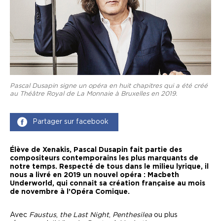
Pascal Dusapin signe un opéra en huit chapitres qui a été créé
au Théâtre Royal de La Monnaie à Bruxelles en 2019.
Partager sur facebook
Élève de Xenakis, Pascal Dusapin fait partie des
compositeurs contemporains les plus marquants de
notre temps. Respecté de tous dans le milieu lyrique, il
nous a livré en 2019 un nouvel opéra : Macbeth
Underworld, qui connait sa création française au mois
de novembre à l’Opéra Comique.
Avec
Faustus
,
the Last Night
,
Penthesilea
ou plus