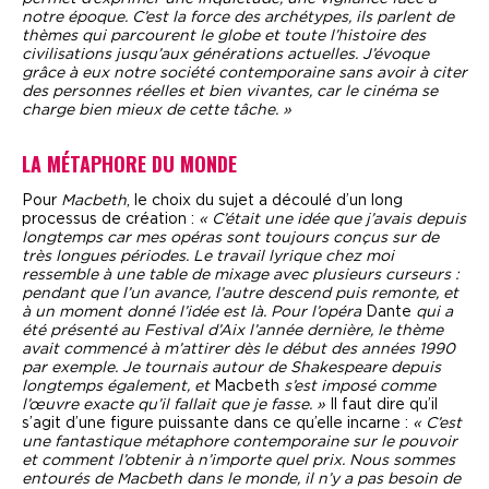
notre époque. C’est la force des archétypes, ils parlent de
thèmes qui parcourent le globe et toute l’histoire des
civilisations jusqu’aux générations actuelles. J’évoque
grâce à eux notre société contemporaine sans avoir à citer
des personnes réelles et bien vivantes, car le cinéma se
charge bien mieux de cette tâche. »
LA MÉTAPHORE DU MONDE
Pour
Macbeth
, le choix du sujet a découlé d’un long
processus de création :
« C’était une idée que j’avais depuis
longtemps car mes opéras sont toujours conçus sur de
très longues périodes. Le travail lyrique chez moi
ressemble à une table de mixage avec plusieurs curseurs :
pendant que l’un avance, l’autre descend puis remonte, et
à un moment donné l’idée est là. Pour l’opéra
Dante
qui a
été présenté au Festival d’Aix l’année dernière, le thème
avait commencé à m’attirer dès le début des années 1990
par exemple. Je tournais autour de Shakespeare depuis
longtemps également, et
Macbeth
s’est imposé comme
l’œuvre exacte qu’il fallait que je fasse. »
Il faut dire qu’il
s’agit d’une figure puissante dans ce qu’elle incarne :
« C’est
une fantastique métaphore contemporaine sur le pouvoir
et comment l’obtenir à n’importe quel prix. Nous sommes
entourés de Macbeth dans le monde, il n’y a pas besoin de