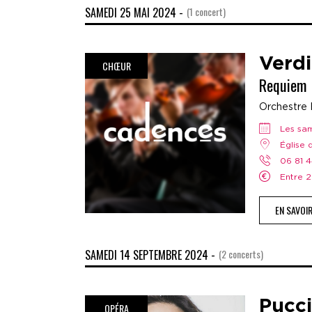
SAMEDI 25 MAI 2024 -
(1 concert)
Verdi
CHŒUR
Requiem
Orchestre 
Les s
Église
06 81 
Entre
EN SAVOI
SAMEDI 14 SEPTEMBRE 2024 -
(2 concerts)
Pucci
OPÉRA