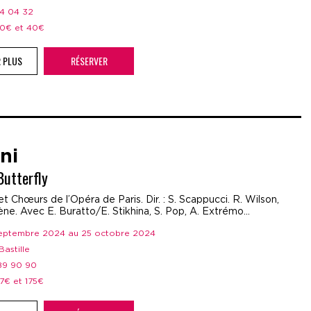
44 04 32
 20€ et 40€
R PLUS
RÉSERVER
ni
utterfly
t Chœurs de l’Opéra de Paris. Dir. : S. Scappucci. R. Wilson,
ne. Avec E. Buratto/E. Stikhina, S. Pop, A. Extrémo...
 septembre 2024 au 25 octobre 2024
Bastille
 89 90 90
37€ et 175€