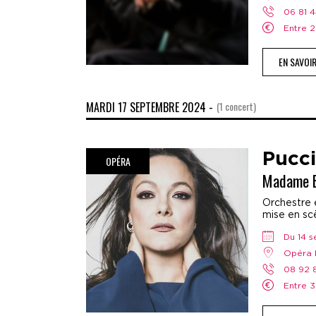
06 81 
Entre
EN SAVOI
MARDI 17 SEPTEMBRE 2024 -
(1 concert)
Pucci
OPÉRA
Madame B
Orchestre e
mise en scè
Du 14
Opéra 
08 92
Entre 