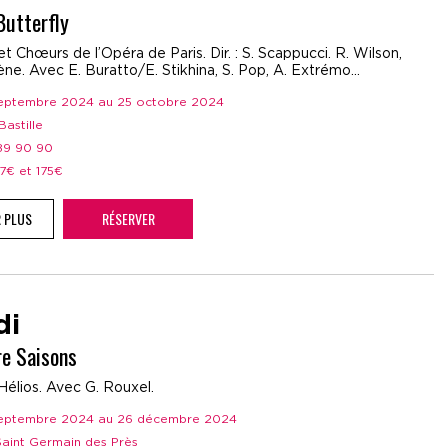
utterfly
t Chœurs de l’Opéra de Paris. Dir. : S. Scappucci. R. Wilson,
ne. Avec E. Buratto/E. Stikhina, S. Pop, A. Extrémo...
 septembre 2024 au 25 octobre 2024
Bastille
 89 90 90
37€ et 175€
R PLUS
RÉSERVER
di
re Saisons
Hélios. Avec G. Rouxel.
 septembre 2024 au 26 décembre 2024
 Saint Germain des Près