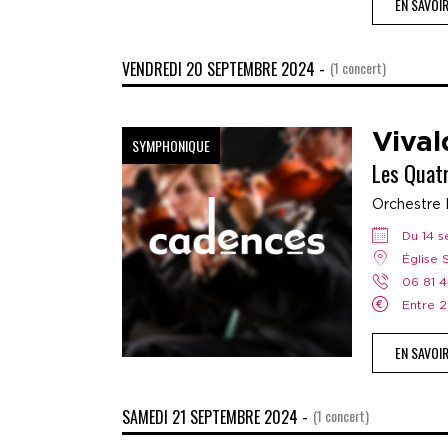
EN SAVOI
VENDREDI 20 SEPTEMBRE 2024 -
(1 concert)
Vival
SYMPHONIQUE
Les Quat
Orchestre 
Du 14
Église
06 81 
Entre
EN SAVOI
SAMEDI 21 SEPTEMBRE 2024 -
(1 concert)