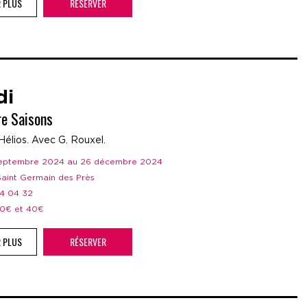
R PLUS
RÉSERVER
di
re Saisons
Hélios. Avec G. Rouxel.
 septembre 2024 au 26 décembre 2024
 Saint Germain des Près
44 04 32
 20€ et 40€
R PLUS
RÉSERVER