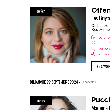
Offe
OPÉRA
Les Brig
Orchestre e
Kosky, mis
Du 21 
Palais
08 92
Entre
EN SAVOI
DIMANCHE 22 SEPTEMBRE 2024 -
(1 concert)
Pucci
OPÉRA
Madame B