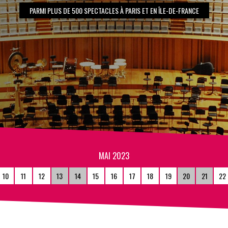
PARMI PLUS DE 500 SPECTACLES À PARIS ET EN ÎLE-DE-FRANCE
MAI 2023
10
11
12
13
14
15
16
17
18
19
20
21
22