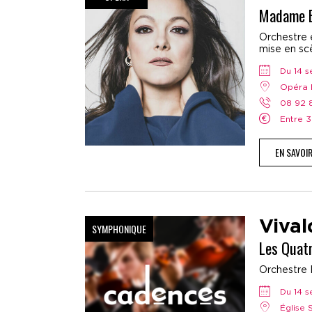
Madame B
Orchestre e
mise en scè
Du 14
Opéra 
08 92
Entre 
EN SAVOI
Vival
SYMPHONIQUE
Les Quat
Orchestre 
Du 14
Église