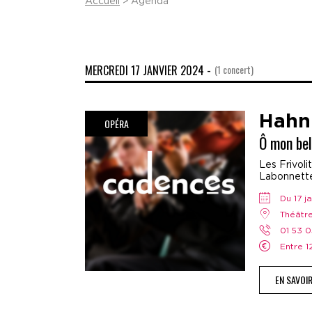
Accueil
> Agenda
MERCREDI 17 JANVIER 2024 -
(1 concert)
Hahn
OPÉRA
Ô mon bel
Les Frivoli
Labonnette,
Du 17 
Théâtr
01 53 
Entre 
EN SAVOI