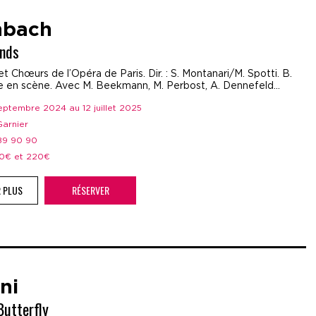
nbach
ands
t Chœurs de l’Opéra de Paris. Dir. : S. Montanari/M. Spotti. B.
e en scène. Avec M. Beekmann, M. Perbost, A. Dennefeld…
septembre 2024 au 12 juillet 2025
 Garnier
 89 90 90
 50€ et 220€
R PLUS
RÉSERVER
ni
utterfly