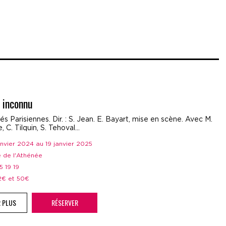
 inconnu
tés Parisiennes. Dir. : S. Jean. E. Bayart, mise en scène. Avec M.
 C. Tilquin, S. Tehoval…
janvier 2024 au 19 janvier 2025
e de l'Athénée
05 19 19
12€ et 50€
R PLUS
RÉSERVER