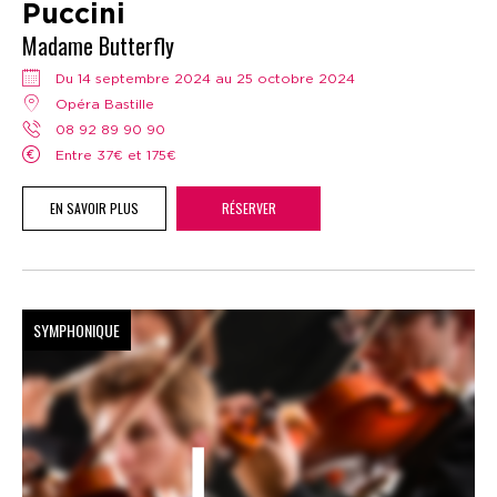
Puccini
Madame Butterfly
Du 14 septembre 2024 au 25 octobre 2024
Opéra Bastille
08 92 89 90 90
Entre 37€ et 175€
EN SAVOIR PLUS
RÉSERVER
SYMPHONIQUE