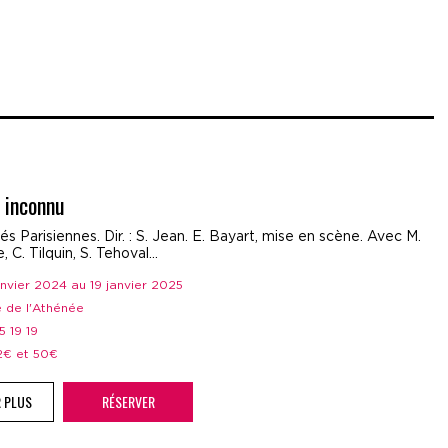
 inconnu
tés Parisiennes. Dir. : S. Jean. E. Bayart, mise en scène. Avec M.
 C. Tilquin, S. Tehoval…
janvier 2024 au 19 janvier 2025
e de l'Athénée
05 19 19
12€ et 50€
R PLUS
RÉSERVER