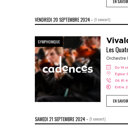
EN SAVOI
VENDREDI 20 SEPTEMBRE 2024 -
(1 concert)
Vival
SYMPHONIQUE
Les Quat
Orchestre 
Du 14
Église
06 81 
Entre
EN SAVOI
SAMEDI 21 SEPTEMBRE 2024 -
(1 concert)