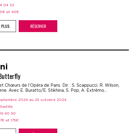
44 04 32
 20€ et 40€
R PLUS
RÉSERVER
ni
utterfly
t Chœurs de l’Opéra de Paris. Dir. : S. Scappucci. R. Wilson,
ne. Avec E. Buratto/E. Stikhina, S. Pop, A. Extrémo...
 septembre 2024 au 25 octobre 2024
Bastille
 89 90 90
37€ et 175€