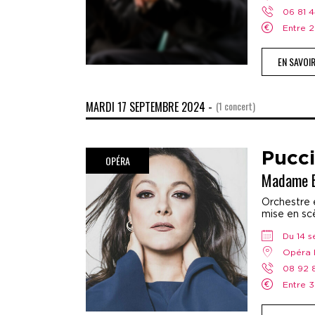
06 81 
Entre
EN SAVOI
MARDI 17 SEPTEMBRE 2024 -
(1 concert)
Pucci
OPÉRA
Madame B
Orchestre e
mise en scè
Du 14
Opéra 
08 92
Entre 