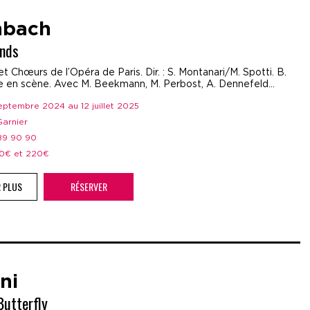
nbach
ands
t Chœurs de l’Opéra de Paris. Dir. : S. Montanari/M. Spotti. B.
e en scène. Avec M. Beekmann, M. Perbost, A. Dennefeld…
septembre 2024 au 12 juillet 2025
 Garnier
 89 90 90
 50€ et 220€
R PLUS
RÉSERVER
ni
utterfly