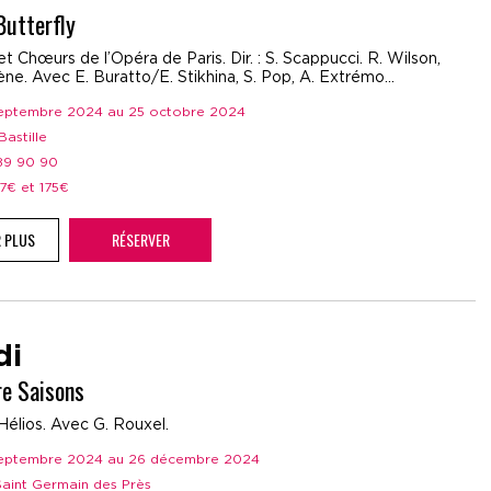
utterfly
t Chœurs de l’Opéra de Paris. Dir. : S. Scappucci. R. Wilson,
ne. Avec E. Buratto/E. Stikhina, S. Pop, A. Extrémo...
 septembre 2024 au 25 octobre 2024
Bastille
 89 90 90
37€ et 175€
R PLUS
RÉSERVER
di
re Saisons
Hélios. Avec G. Rouxel.
 septembre 2024 au 26 décembre 2024
 Saint Germain des Près