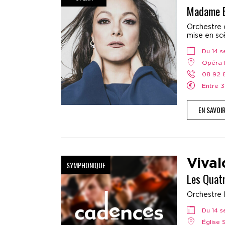
Madame B
Orchestre e
mise en scè
Du 14
Opéra 
08 92
Entre 
EN SAVOI
Vival
SYMPHONIQUE
Les Quat
Orchestre 
Du 14
Église