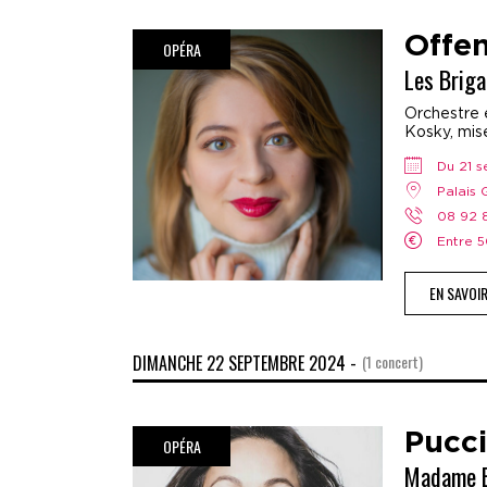
Offe
OPÉRA
Les Brig
Orchestre e
Kosky, mis
Du 21 
Palais
08 92
Entre
EN SAVOI
DIMANCHE 22 SEPTEMBRE 2024 -
(1 concert)
Pucci
OPÉRA
Madame B