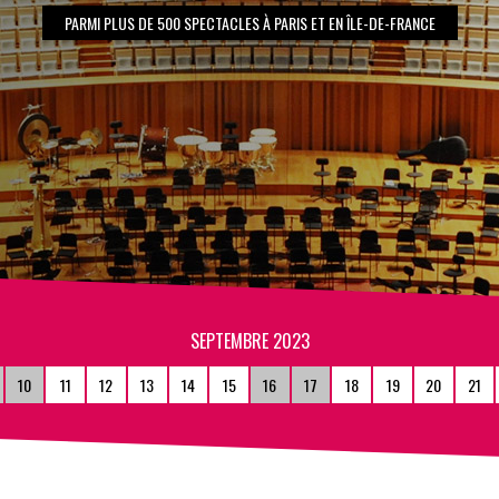
PARMI PLUS DE 500 SPECTACLES À PARIS ET EN ÎLE-DE-FRANCE
SEPTEMBRE 2023
10
11
12
13
14
15
16
17
18
19
20
21