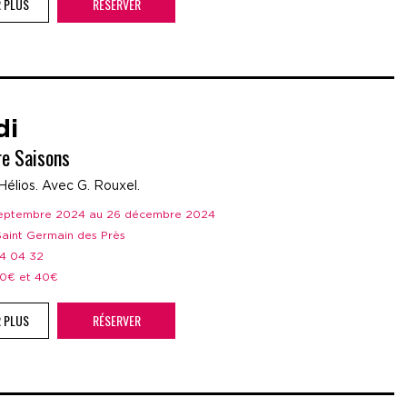
R PLUS
RÉSERVER
di
re Saisons
Hélios. Avec G. Rouxel.
 septembre 2024 au 26 décembre 2024
 Saint Germain des Près
44 04 32
 20€ et 40€
R PLUS
RÉSERVER