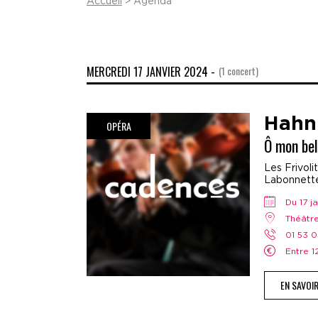
Accueil
> Agenda
MERCREDI 17 JANVIER 2024 -
(1 concert)
Hahn
OPÉRA
Ô mon bel
Les Frivoli
Labonnette,
Du 17 
Théâtr
01 53 
Entre 
EN SAVOI