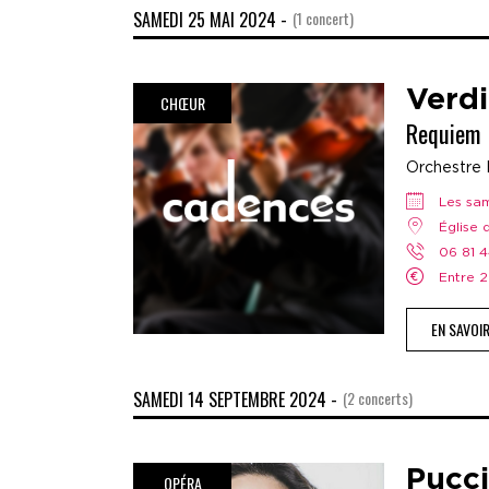
SAMEDI 25 MAI 2024 -
(1 concert)
Verdi
CHŒUR
Requiem
Orchestre 
Les s
Église
06 81 
Entre
EN SAVOI
SAMEDI 14 SEPTEMBRE 2024 -
(2 concerts)
Pucci
OPÉRA