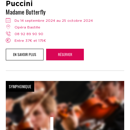
Puccini
Madame Butterfly
Du 14 septembre 2024 au 25 octobre 2024
Opéra Bastille
08 92 89 90 90
Entre 37€ et 175€
EN SAVOIR PLUS
RÉSERVER
SYMPHONIQUE