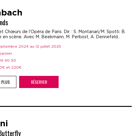
nbach
ands
t Chœurs de l’Opéra de Paris. Dir. : S. Montanari/M. Spotti. B.
e en scène. Avec M. Beekmann, M. Perbost, A. Dennefeld…
septembre 2024 au 12 juillet 2025
 Garnier
 89 90 90
 50€ et 220€
R PLUS
RÉSERVER
ni
utterfly