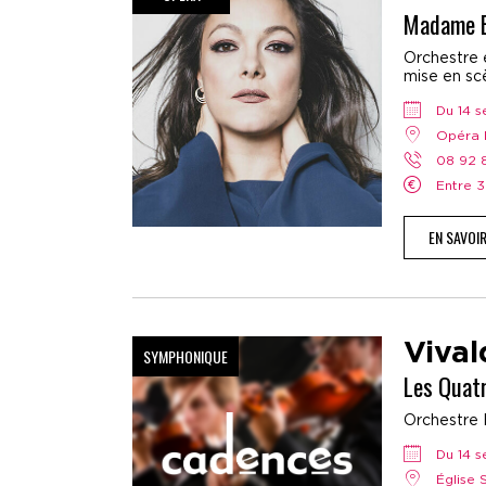
Madame B
Orchestre e
mise en scè
Du 14
Opéra 
08 92
Entre 
EN SAVOI
Vival
SYMPHONIQUE
Les Quat
Orchestre 
Du 14
Église