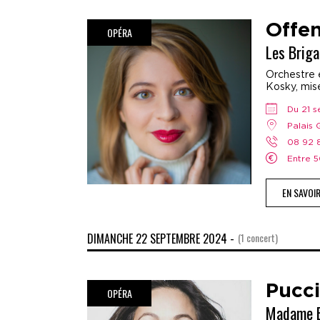
Offe
OPÉRA
Les Brig
Orchestre e
Kosky, mis
Du 21 
Palais
08 92
Entre
EN SAVOI
DIMANCHE 22 SEPTEMBRE 2024 -
(1 concert)
Pucci
OPÉRA
Madame B