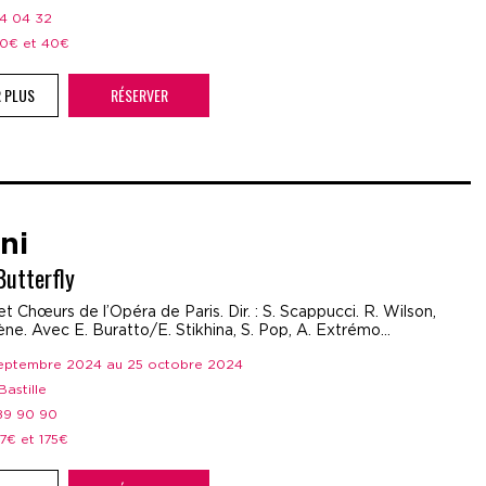
44 04 32
 20€ et 40€
R PLUS
RÉSERVER
ni
utterfly
t Chœurs de l’Opéra de Paris. Dir. : S. Scappucci. R. Wilson,
ne. Avec E. Buratto/E. Stikhina, S. Pop, A. Extrémo...
 septembre 2024 au 25 octobre 2024
Bastille
 89 90 90
37€ et 175€