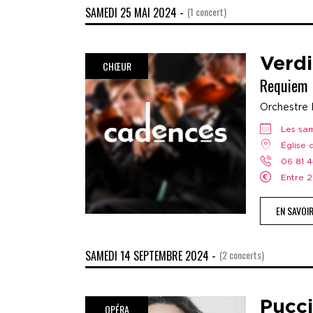
SAMEDI 25 MAI 2024 -
(1 concert)
Verdi
CHŒUR
Requiem
Orchestre 
Les s
Église
06 81 
Entre
EN SAVOI
SAMEDI 14 SEPTEMBRE 2024 -
(2 concerts)
Pucci
OPÉRA