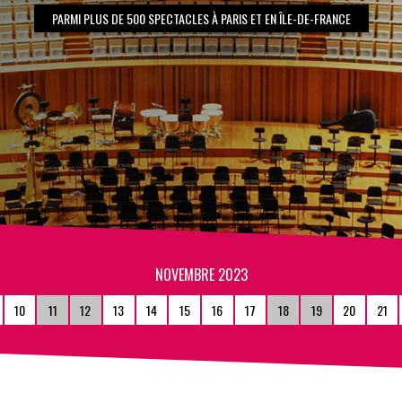
PARMI PLUS DE 500 SPECTACLES À PARIS ET EN ÎLE-DE-FRANCE
NOVEMBRE 2023
10
11
12
13
14
15
16
17
18
19
20
21