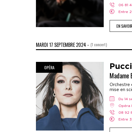
06 81 
Entre
EN SAVOI
MARDI 17 SEPTEMBRE 2024 -
(1 concert)
Pucci
OPÉRA
Madame B
Orchestre e
mise en scè
Du 14
Opéra 
08 92
Entre 