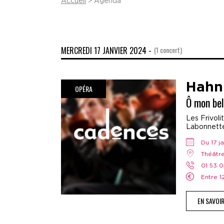
Accueil
> Agenda
MERCREDI 17 JANVIER 2024 -
(1 concert)
Hahn
OPÉRA
Ô mon bel
Les Frivoli
Labonnette,
Du 17 
Théâtr
01 53 
Entre 
EN SAVOI