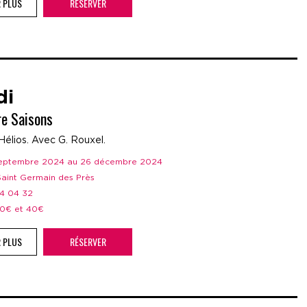
R PLUS
RÉSERVER
di
re Saisons
Hélios. Avec G. Rouxel.
 septembre 2024 au 26 décembre 2024
 Saint Germain des Près
44 04 32
 20€ et 40€
R PLUS
RÉSERVER