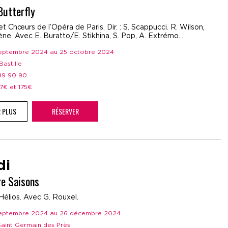
utterfly
t Chœurs de l’Opéra de Paris. Dir. : S. Scappucci. R. Wilson,
ne. Avec E. Buratto/E. Stikhina, S. Pop, A. Extrémo...
 septembre 2024 au 25 octobre 2024
Bastille
 89 90 90
37€ et 175€
R PLUS
RÉSERVER
di
re Saisons
Hélios. Avec G. Rouxel.
 septembre 2024 au 26 décembre 2024
 Saint Germain des Près