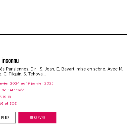
 inconnu
tés Parisiennes. Dir. : S. Jean. E. Bayart, mise en scène. Avec M.
 C. Tilquin, S. Tehoval…
janvier 2024 au 19 janvier 2025
e de l'Athénée
05 19 19
12€ et 50€
R PLUS
RÉSERVER