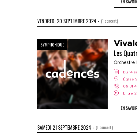
EN SAVOI
VENDREDI 20 SEPTEMBRE 2024 -
(1 concert)
Vival
SYMPHONIQUE
Les Quat
Orchestre 
Du 14
Église
06 81 
Entre
EN SAVOI
SAMEDI 21 SEPTEMBRE 2024 -
(1 concert)