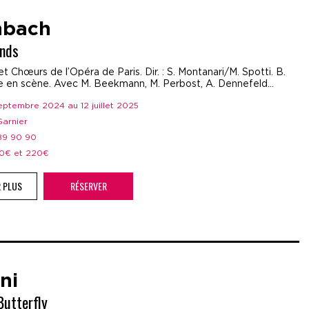
nbach
ands
t Chœurs de l’Opéra de Paris. Dir. : S. Montanari/M. Spotti. B.
e en scène. Avec M. Beekmann, M. Perbost, A. Dennefeld…
septembre 2024 au 12 juillet 2025
 Garnier
 89 90 90
 50€ et 220€
R PLUS
RÉSERVER
ni
utterfly