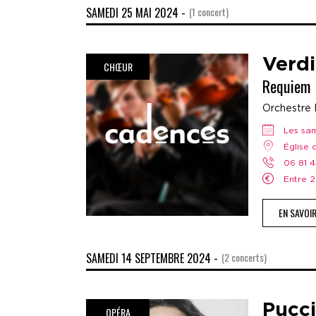
SAMEDI 25 MAI 2024 -
(1 concert)
Verdi
CHŒUR
Requiem
Orchestre 
Les s
Église
06 81 
Entre
EN SAVOI
SAMEDI 14 SEPTEMBRE 2024 -
(2 concerts)
Pucci
OPÉRA