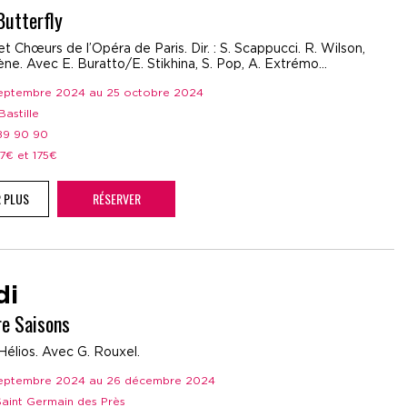
utterfly
t Chœurs de l’Opéra de Paris. Dir. : S. Scappucci. R. Wilson,
ne. Avec E. Buratto/E. Stikhina, S. Pop, A. Extrémo...
 septembre 2024 au 25 octobre 2024
Bastille
 89 90 90
37€ et 175€
R PLUS
RÉSERVER
di
re Saisons
Hélios. Avec G. Rouxel.
 septembre 2024 au 26 décembre 2024
 Saint Germain des Près