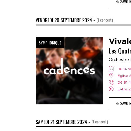
EN SAVOI
VENDREDI 20 SEPTEMBRE 2024 -
(1 concert)
Vival
SYMPHONIQUE
Les Quat
Orchestre 
Du 14
Église
06 81 
Entre
EN SAVOI
SAMEDI 21 SEPTEMBRE 2024 -
(1 concert)