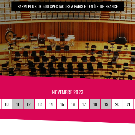
PARMI PLUS DE 500 SPECTACLES À PARIS ET EN ÎLE-DE-FRANCE
NOVEMBRE 2023
10
11
12
13
14
15
16
17
18
19
20
21