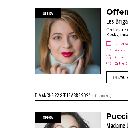
Offe
OPÉRA
Les Brig
Orchestre e
Kosky, mis
Du 21 
Palais
08 92
Entre
EN SAVOI
DIMANCHE 22 SEPTEMBRE 2024 -
(1 concert)
Pucci
OPÉRA
Madame B