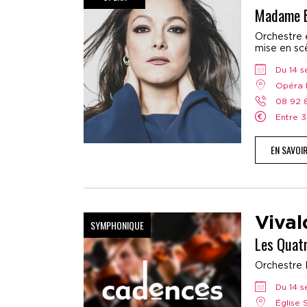
Madame B
Orchestre e
mise en scè
Du 14
Opéra 
08 92
Entre 
EN SAVOI
Vival
SYMPHONIQUE
Les Quat
Orchestre 
Du 14
Église