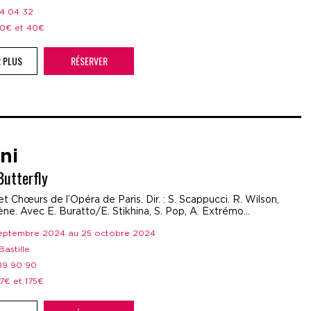
44 04 32
 20€ et 40€
R PLUS
RÉSERVER
ni
utterfly
t Chœurs de l’Opéra de Paris. Dir. : S. Scappucci. R. Wilson,
ne. Avec E. Buratto/E. Stikhina, S. Pop, A. Extrémo...
 septembre 2024 au 25 octobre 2024
Bastille
 89 90 90
37€ et 175€