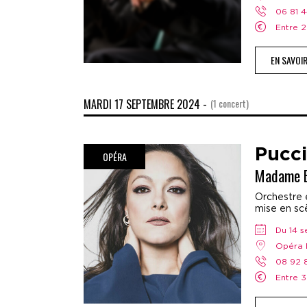
06 81 
Entre
EN SAVOI
MARDI 17 SEPTEMBRE 2024 -
(1 concert)
Pucci
OPÉRA
Madame B
Orchestre e
mise en scè
Du 14
Opéra 
08 92
Entre 