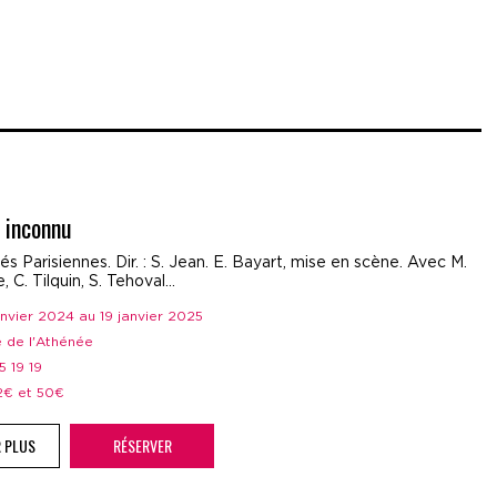
 inconnu
tés Parisiennes. Dir. : S. Jean. E. Bayart, mise en scène. Avec M.
 C. Tilquin, S. Tehoval…
janvier 2024 au 19 janvier 2025
e de l'Athénée
05 19 19
12€ et 50€
R PLUS
RÉSERVER