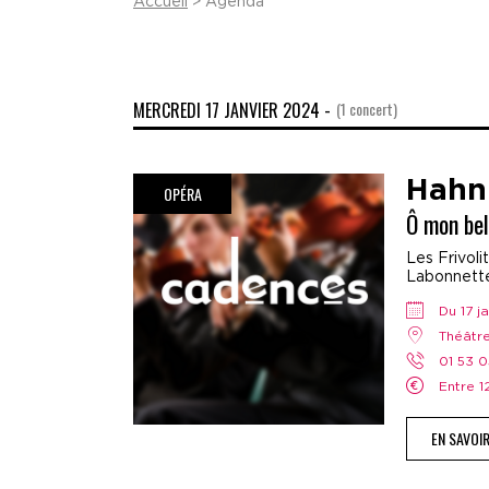
Accueil
> Agenda
MERCREDI 17 JANVIER 2024 -
(1 concert)
Hahn
OPÉRA
Ô mon bel
Les Frivoli
Labonnette,
Du 17 
Théâtr
01 53 
Entre 
EN SAVOI