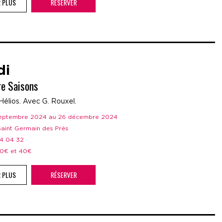
R PLUS
RÉSERVER
di
re Saisons
Hélios. Avec G. Rouxel.
 septembre 2024 au 26 décembre 2024
 Saint Germain des Près
44 04 32
 20€ et 40€
R PLUS
RÉSERVER