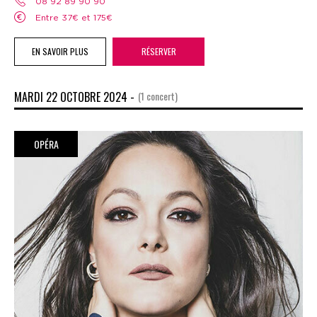
08 92 89 90 90
Entre 37€ et 175€
EN SAVOIR PLUS
RÉSERVER
MARDI 22 OCTOBRE 2024 -
(1 concert)
OPÉRA