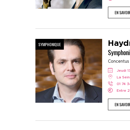
EN SAVOI
Hayd
SYMPHONIQUE
Symphoni
Concentus M
jeudi 
La Sei
01 74 
Entre 
EN SAVOI