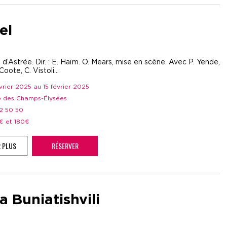
el
d’Astrée. Dir. : E. Haïm. O. Mears, mise en scène. Avec P. Yende,
 Coote, C. Vistoli…
évrier 2025 au 15 février 2025
re des Champs-Élysées
52 50 50
5€ et 180€
R PLUS
RÉSERVER
a Buniatishvili