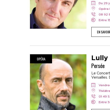
Du 29 
Opéra 
08 92
Entre 
EN SAVOI
Lully
OPÉRA
Persée
Le Concert
Versailles. 
vendre
Théât
01 49 
Entre 