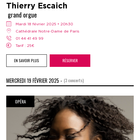
Thierry Escaich
grand orgue
mardi 18 février 2025 • 20h30
Cathédrale Notre-Dame de Paris
01 44 41 49 99
Tarif : 25€
EN SAVOIR PLUS
RÉSERVER
MERCREDI 19 FÉVRIER 2025 -
(3 concerts)
OPÉRA