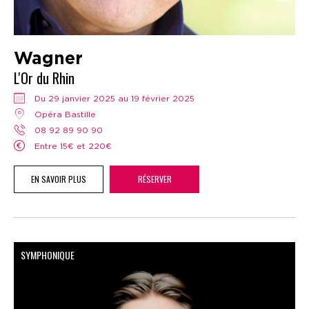
Wagner
L'Or du Rhin
Du 29 janvier 2025 au 19 février 2025
Opéra Bastille
08 92 89 90 90
Entre 15€ et 220€
EN SAVOIR PLUS
RÉSERVER
SYMPHONIQUE