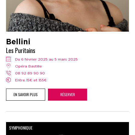
Bellini
Les Puritains
Du 6 février 2025 au 5 mars 2025
Opéra Bastille
08 92 89 90 90
Entre 15€ et 155€
EN SAVOIR PLUS
RÉSERVER
SYMPHONIQUE