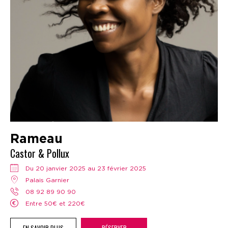
Rameau
Castor & Pollux
Du 20 janvier 2025 au 23 février 2025
Palais Garnier
08 92 89 90 90
Entre 50€ et 220€
EN SAVOIR PLUS
RÉSERVER