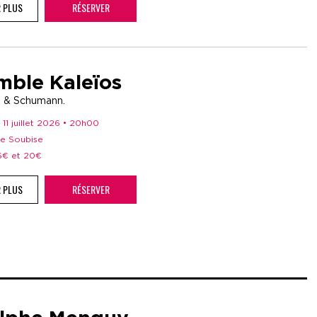
R PLUS
RÉSERVER
mble Kaleïos
 & Schumann.
 11 juillet 2026 • 20h00
de Soubise
16€ et 20€
R PLUS
RÉSERVER