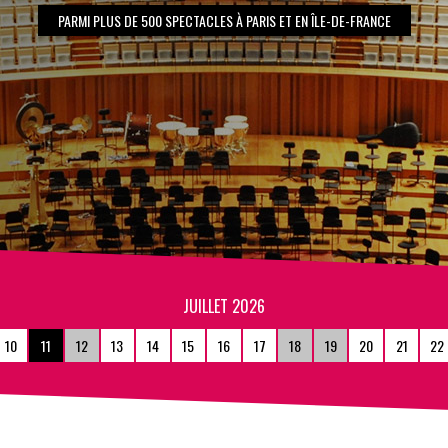
PARMI PLUS DE 500 SPECTACLES À PARIS ET EN ÎLE-DE-FRANCE
JUILLET 2026
10
11
12
13
14
15
16
17
18
19
20
21
22