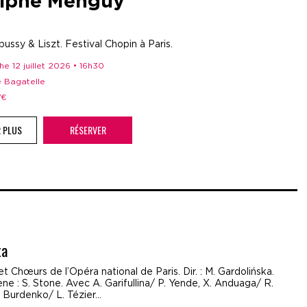
lphe Menguy
ussy & Liszt. Festival Chopin à Paris.
he 12 juillet 2026 • 16h30
e Bagatelle
17€
R PLUS
RÉSERVER
ta
t Chœurs de l’Opéra national de Paris. Dir. : M. Gardolińska.
ne : S. Stone. Avec A. Garifullina/ P. Yende, X. Anduaga/ R.
. Burdenko/ L. Tézier…