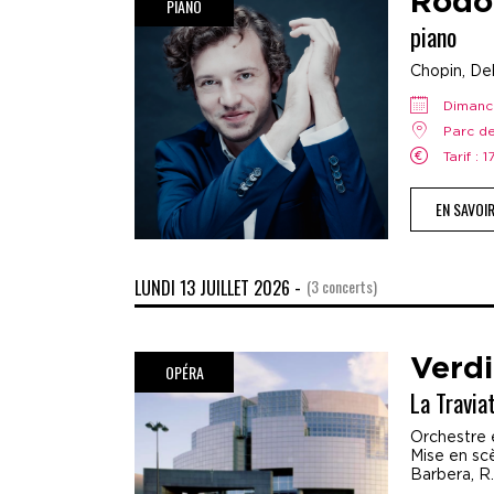
Rodo
PIANO
piano
Chopin, Deb
dimanc
Parc d
Tarif : 
EN SAVOI
LUNDI 13 JUILLET 2026 -
(3 concerts)
Verdi
OPÉRA
La Travia
Orchestre e
Mise en scè
Barbera, R