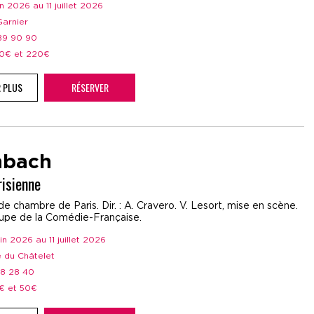
uin 2026 au 11 juillet 2026
 Garnier
 89 90 90
 50€ et 220€
R PLUS
RÉSERVER
nbach
risienne
e chambre de Paris. Dir. : A. Cravero. V. Lesort, mise en scène.
oupe de la Comédie-Française.
juin 2026 au 11 juillet 2026
e du Châtelet
28 28 40
5€ et 50€