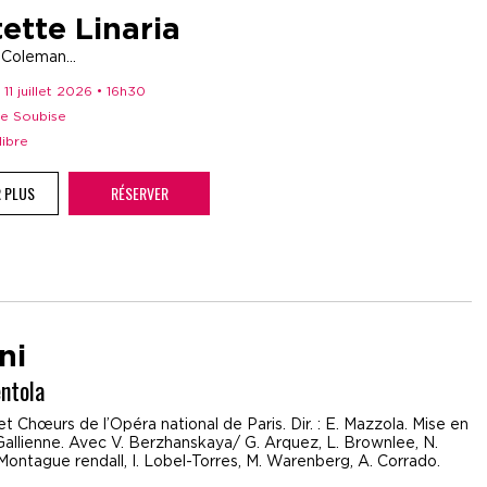
ette Linaria
, Coleman...
 11 juillet 2026 • 16h30
de Soubise
libre
R PLUS
RÉSERVER
ni
ntola
t Chœurs de l’Opéra national de Paris. Dir. : E. Mazzola. Mise en
Gallienne. Avec V. Berzhanskaya/ G. Arquez, L. Brownlee, N.
Montague rendall, I. Lobel-Torres, M. Warenberg, A. Corrado.