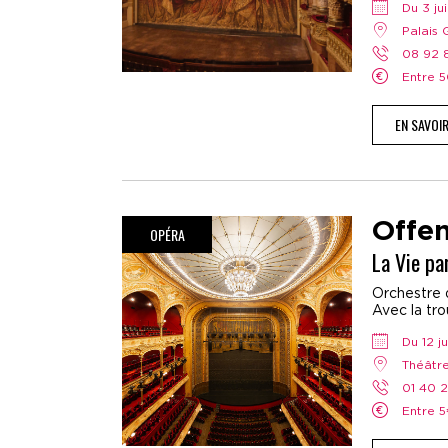
Du 3 j
Palais
08 92
Entre
EN SAVOI
Offe
OPÉRA
La Vie pa
Orchestre d
Avec la tr
Du 12 
Théâtr
01 40 
Entre 