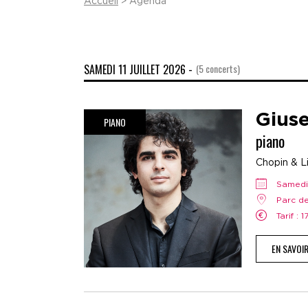
Accueil
> Agenda
SAMEDI 11 JUILLET 2026 -
(5 concerts)
Gius
PIANO
piano
Chopin & Li
samedi
Parc d
Tarif : 
EN SAVOI