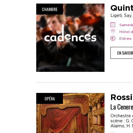
Quint
CHAMBRE
Ligeti, Say
samedi
Hôtel 
Entrée 
EN SAVOI
Rossi
OPÉRA
La Cenere
Orchestre e
scène : G. 
Alaimo, H. 