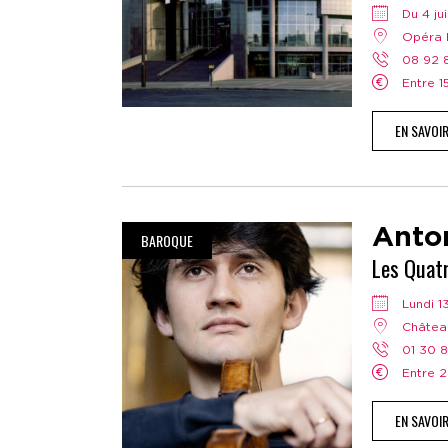
Du 4 j
Opéra 
08 92
Entre 
EN SAVOI
Anton
BAROQUE
Les Quat
lundi 
Châtea
01 30 
Entre 
EN SAVOI