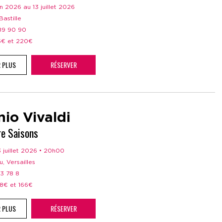
uin 2026 au 13 juillet 2026
Bastille
 89 90 90
15€ et 220€
R PLUS
RÉSERVER
io Vivaldi
re Saisons
13 juillet 2026 • 20h00
u, Versailles
83 78 8
28€ et 166€
R PLUS
RÉSERVER