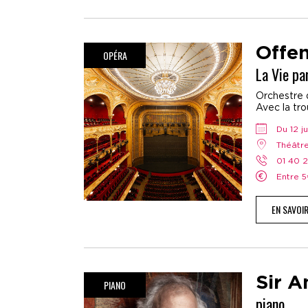
Offe
OPÉRA
La Vie pa
Orchestre d
Avec la tr
Du 12 
Théâtr
01 40 
Entre 
EN SAVOI
Sir A
PIANO
piano