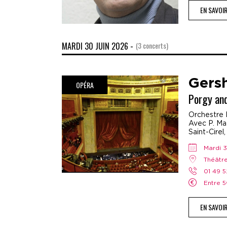
EN SAVOI
MARDI 30 JUIN 2026 -
(3 concerts)
Gers
OPÉRA
Porgy an
Orchestre 
Avec P. Mat
Saint-Cirel,
mardi 
Théât
01 49 
Entre 
EN SAVOI