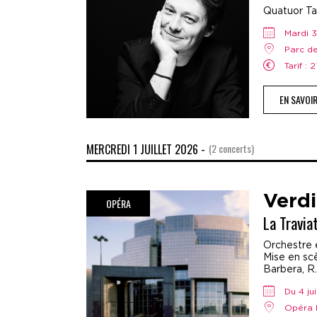
Quatuor Tal
mardi
Parc d
Tarif : 
EN SAVOI
MERCREDI 1 JUILLET 2026 -
(2 concerts)
Verdi
OPÉRA
La Travia
Orchestre e
Mise en scè
Barbera, R
Du 4 j
Opéra 