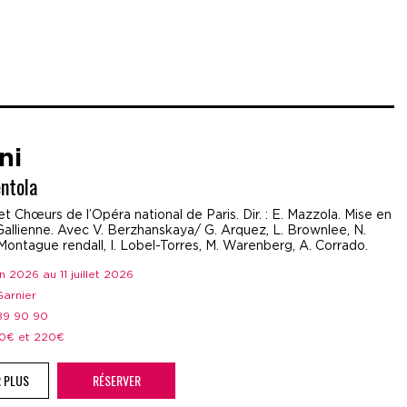
ni
ntola
t Chœurs de l’Opéra national de Paris. Dir. : E. Mazzola. Mise en
Gallienne. Avec V. Berzhanskaya/ G. Arquez, L. Brownlee, N.
Montague rendall, I. Lobel-Torres, M. Warenberg, A. Corrado.
uin 2026 au 11 juillet 2026
 Garnier
 89 90 90
 50€ et 220€
R PLUS
RÉSERVER