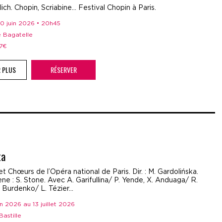
ich. Chopin, Scriabine... Festival Chopin à Paris.
 30 juin 2026 • 20h45
e Bagatelle
27€
R PLUS
RÉSERVER
ta
t Chœurs de l’Opéra national de Paris. Dir. : M. Gardolińska.
ne : S. Stone. Avec A. Garifullina/ P. Yende, X. Anduaga/ R.
. Burdenko/ L. Tézier…
uin 2026 au 13 juillet 2026
Bastille