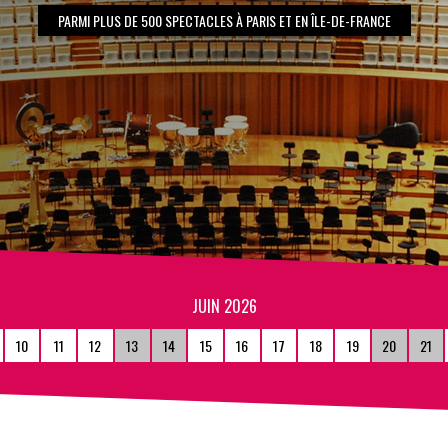
PARMI PLUS DE 500 SPECTACLES À PARIS ET EN ÎLE-DE-FRANCE
JUIN 2026
10
11
12
13
14
15
16
17
18
19
20
21