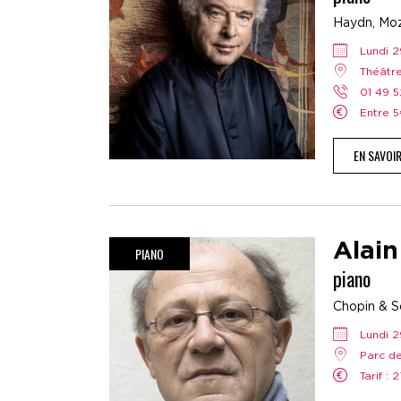
Haydn, Moz
lundi 
Théât
01 49 
Entre 
EN SAVOI
Alain
PIANO
piano
Chopin & Sc
lundi 
Parc d
Tarif : 