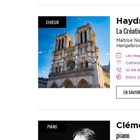
Hayd
CHŒUR
La Créati
Maîtrise No
Hengelbroc
Les ma
Cathé
01 44 
Entre 
EN SAVOI
Clém
PIANO
piano