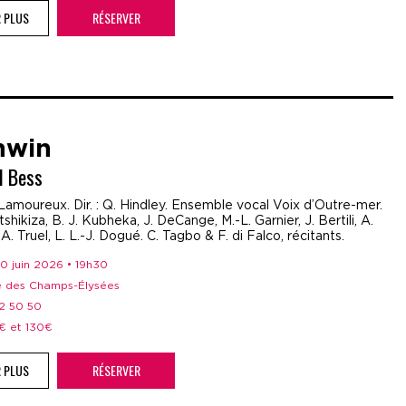
R PLUS
RÉSERVER
hwin
d Bess
Lamoureux. Dir. : Q. Hindley. Ensemble vocal Voix d’Outre-mer.
shikiza, B. J. Kubheka, J. DeCange, M.-L. Garnier, J. Bertili, A.
 A. Truel, L. L.-J. Dogué. C. Tagbo & F. di Falco, récitants.
30 juin 2026 • 19h30
re des Champs-Élysées
52 50 50
5€ et 130€
R PLUS
RÉSERVER