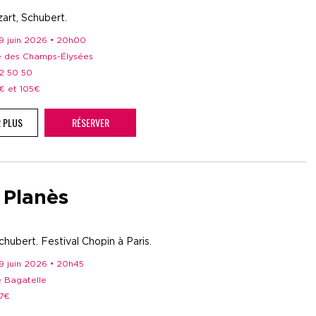
art, Schubert.
29 juin 2026 • 20h00
re des Champs-Élysées
52 50 50
5€ et 105€
R PLUS
RÉSERVER
 Planès
hubert. Festival Chopin à Paris.
29 juin 2026 • 20h45
e Bagatelle
27€