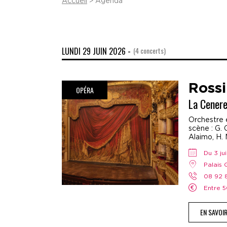
Accueil
> Agenda
LUNDI 29 JUIN 2026 -
(4 concerts)
Rossi
OPÉRA
La Cenere
Orchestre e
scène : G. 
Alaimo, H. 
Du 3 j
Palais
08 92
Entre
EN SAVOI