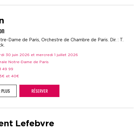
n
on
tre-Dame de Paris, Orchestre de Chambre de Paris. Dir. : T.
k.
rdi 30 juin 2026 et mercredi 1 juillet 2026
drale Notre-Dame de Paris
41 49 99
25€ et 40€
R PLUS
RÉSERVER
ent Lefebvre