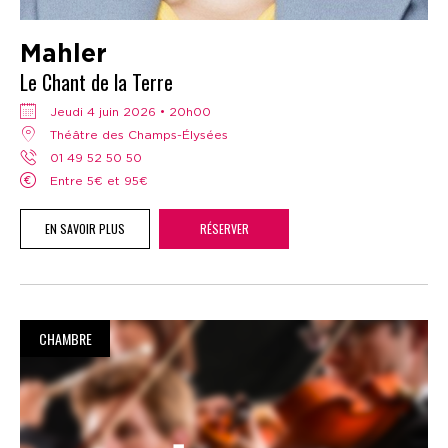
Mahler
Le Chant de la Terre
jeudi 4 juin 2026 • 20h00
Théâtre des Champs-Élysées
01 49 52 50 50
Entre 5€ et 95€
EN SAVOIR PLUS
RÉSERVER
CHAMBRE