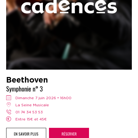
Beethoven
Symphonie n° 3
dimanche 7 juin 2026 • 16h00
La Seine Musicale
01 74 34 53 53
Entre 15€ et 45€
EN SAVOIR PLUS
RÉSERVER