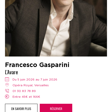
Francesco Gasparini
L'Avare
Du 5 juin 2026 au 7 juin 2026
Opéra Royal, Versailles
01 30 83 78 89
Entre 45€ et 166€
EN SAVOIR PLUS
RÉSERVER