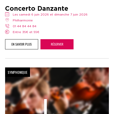
Concerto Danzante
Les samedi 6 juin 2026 et dimanche 7 juin 2026
Philharmonie
01 44 84 44 84
Entre 35€ et 55€
EN SAVOIR PLUS
RÉSERVER
SYMPHONIQUE